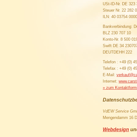
USt-ID-Nr. DE 323
Steuer Nr. 22 282 
ILN: 40 03754 000
Bankverbindung: D
BLZ 230 707 10
Konto-Nr. 8 500 01
Swift DE 34 23070
DEUTDEHH 222
Telefon : +49 (0) 4
Telefax : +49 (0) 4
E-Mail:
verkauf@ca
Internet:
www.carst
» zum Kontaktform
Datenschutzbe
VdEW Service Gm
Mengendamm 16 D,
Webdesign
un