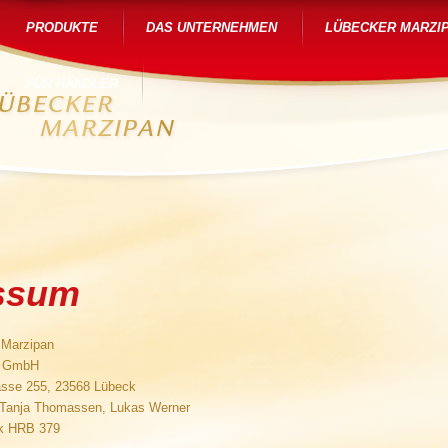
PRODUKTE
DAS UNTERNEHMEN
LÜBECKER MARZI
FÜR HÄNDLER
ssum
 Marzipan
s GmbH
asse 255, 23568 Lübeck
 Tanja Thomassen, Lukas Werner
ck HRB 379