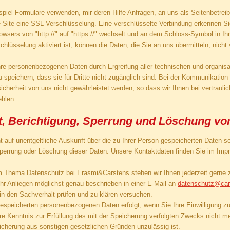
spiel Formulare verwenden, mir deren Hilfe Anfragen, an uns als Seitenbetrei
e Site eine SSL-Verschlüsselung. Eine verschlüsselte Verbindung erkennen Si
wsers von "http://" auf "https://" wechselt und an dem Schloss-Symbol in Ihr
lüsselung aktiviert ist, können die Daten, die Sie an uns übermitteln, nicht 
hre personenbezogenen Daten durch Ergreifung aller technischen und organisa
 speichern, dass sie für Dritte nicht zugänglich sind. Bei der Kommunikation
icherheit von uns nicht gewährleistet werden, so dass wir Ihnen bei vertrauli
hlen.
t, Berichtigung, Sperrung und Löschung vo
 auf unentgeltliche Auskunft über die zu Ihrer Person gespeicherten Daten so
Sperrung oder Löschung dieser Daten. Unsere Kontaktdaten finden Sie im Im
m Thema Datenschutz bei Erasmi&Carstens stehen wir Ihnen jederzeit gerne z
Ihr Anliegen möglichst genau beschrieben in einer E-Mail an
datenschutz@car
in den Sachverhalt prüfen und zu klären versuchen.
espeicherten personenbezogenen Daten erfolgt, wenn Sie Ihre Einwilligung z
re Kenntnis zur Erfüllung des mit der Speicherung verfolgten Zwecks nicht meh
icherung aus sonstigen gesetzlichen Gründen unzulässig ist.