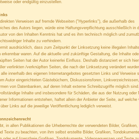
itweise oder endgültig einzustellen.
inks
ndirekten Verweisen auf fremde Webseiten ("Hyperlinks"), die außerhalb des
ches des Autors liegen, würde eine Haftungsverpflichtung ausschließlich in d
 Autor von den Inhalten Kenntnis hat und es ihm technisch möglich und zumutb
chtswidriger Inhalte zu verhindern.
iermit ausdrücklich, dass zum Zeitpunkt der Linksetzung keine illegalen Inhalt
 erkennbar waren. Auf die aktuelle und zukünftige Gestaltung, die Inhalte ode
nüpften Seiten hat der Autor keinerlei Einfluss. Deshalb distanziert er sich hie
aller verlinkten /verknüpften Seiten, die nach der Linksetzung verändert wurde
ür alle innerhalb des eigenen Internetangebotes gesetzten Links und Verweise s
om Autor eingerichteten Gästebüchern, Diskussionsforen, Linkverzeichnissen,
rmen von Datenbanken, auf deren Inhalt externe Schreibzugriffe möglich sind. 
nvollständige Inhalte und insbesondere für Schäden, die aus der Nutzung oder
ener Informationen entstehen, haftet allein der Anbieter der Seite, auf welche
 über Links auf die jeweilige Veröffentlichung lediglich verweist.
Kennzeichenrecht
ebt, in allen Publikationen die Urheberrechte der verwendeten Bilder, Grafike
 Texte zu beachten, von ihm selbst erstellte Bilder, Grafiken, Tondokumen
n oder auf lizenzfreie Grafiken, Tondokumente, Videosequenzen und Texte zu