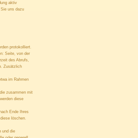
dung aktiv
n Sie uns dazu
den protokolliert.
n: Seite, von der
zeit des Abrufs,
. Zusätzlich
, etwa im Rahmen
, die zusammen mit
 werden diese
 nach Ende Ihres
 diese löschen.
n und die
le oder generell