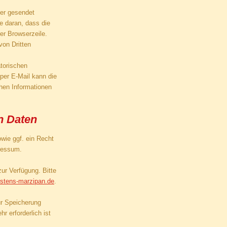
ber gesendet
e daran, dass die
er Browserzeile.
von Dritten
torischen
 per E-Mail kann die
chen Informationen
n Daten
wie ggf. ein Recht
pressum.
ur Verfügung. Bitte
stens-marzipan.de
.
ur Speicherung
r erforderlich ist