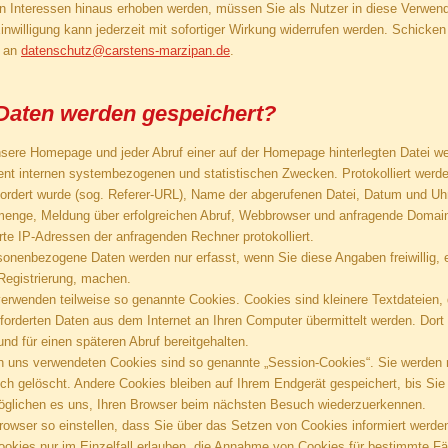
en Interessen hinaus erhoben werden, müssen Sie als Nutzer in diese Verwen
Einwilligung kann jederzeit mit sofortiger Wirkung widerrufen werden. Schicke
l an
datenschutz@carstens-marzipan.de
.
Daten werden gespeichert?
nsere Homepage und jeder Abruf einer auf der Homepage hinterlegten Datei wer
ent internen systembezogenen und statistischen Zwecken. Protokolliert werde
fordert wurde (sog. Referer-URL), Name der abgerufenen Datei, Datum und Uhr
enge, Meldung über erfolgreichen Abruf, Webbrowser und anfragende Domain
te IP-Adressen der anfragenden Rechner protokolliert.
onenbezogene Daten werden nur erfasst, wenn Sie diese Angaben freiwillig
 Registrierung, machen.
 verwenden teilweise so genannte Cookies. Cookies sind kleinere Textdateien
eforderten Daten aus dem Internet an Ihren Computer übermittelt werden. Dort
nd für einen späteren Abruf bereitgehalten.
n uns verwendeten Cookies sind so genannte „Session-Cookies“. Sie werden
h gelöscht. Andere Cookies bleiben auf Ihrem Endgerät gespeichert, bis Sie
öglichen es uns, Ihren Browser beim nächsten Besuch wiederzuerkennen.
rowser so einstellen, dass Sie über das Setzen von Cookies informiert werde
okies nur im Einzelfall erlauben, die Annahme von Cookies für bestimmte Fäl