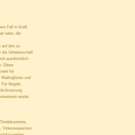
em Fall in Kraft
ar wäre, die
e auf den zu
r die Urheberschaft
rmit ausdrücklich
n. Diese
owie für
 Mailinglisten und
Für illegale,
 Nichtnutzung
 verwiesen wurde,
n, Tondokumente,
te, Videosequenzen
rückzugreifen.