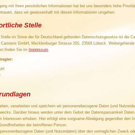
gang mit Ihren persönlichen Informationen hat bei uns besonders hohe Priorit
ertrauen, dass wir gewissenhaft mit diesen Informationen umgehen.
rtliche Stelle
e Stelle im Sinne der für Deutschland geltenden Datenschutzgesetze ist die C
 Carstens GmbH, Mecklenburger Strasse 255, 23568 Lübeck. Weitergehende
en finden Sie im
Impressum
.
ragter:
bH
D
grundlagen
eben, verarbeiten und speichern wir personenebezogene Daten (und Nutzerdat
 Zwecks. Darüber hinaus werden unter dem Gebot der Datensparsamkeit Date
en Interessen erhoben. Hier erfolgt eine sorgsame Abwägung gegenüber den I
rundfreiheiten der betroffenen Person.
n personenbezogene Daten (und Nutzerdaten) über den vertraglichen Zweck o