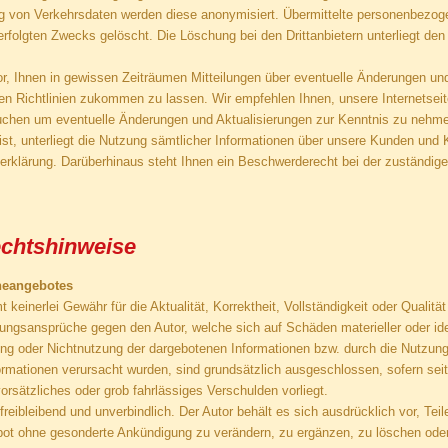
g von Verkehrsdaten werden diese anonymisiert. Übermittelte personenbezo
erfolgten Zwecks gelöscht. Die Löschung bei den Drittanbietern unterliegt den 
or, Ihnen in gewissen Zeiträumen Mitteilungen über eventuelle Änderungen un
den Richtlinien zukommen zu lassen. Wir empfehlen Ihnen, unsere Internetsei
chen um eventuelle Änderungen und Aktualisierungen zur Kenntnis zu nehme
 ist, unterliegt die Nutzung sämtlicher Informationen über unsere Kunden un
erklärung. Darüberhinaus steht Ihnen ein Beschwerderecht bei der zuständig
echtshinweise
ineangebotes
keinerlei Gewähr für die Aktualität, Korrektheit, Vollständigkeit oder Qualität 
tungsansprüche gegen den Autor, welche sich auf Schäden materieller oder ide
ung oder Nichtnutzung der dargebotenen Informationen bzw. durch die Nutzung 
formationen verursacht wurden, sind grundsätzlich ausgeschlossen, sofern sei
orsätzliches oder grob fahrlässiges Verschulden vorliegt.
freibleibend und unverbindlich. Der Autor behält es sich ausdrücklich vor, Teil
t ohne gesonderte Ankündigung zu verändern, zu ergänzen, zu löschen oder