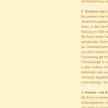
Veröffentlichung ze
2. Verweise und L
Bei direkten oder i
Verantwortungsberei
treten, in dem der
Nutzung im Falle re
Der Autor erklärt h
verlinkenden Seiten
der verlinkten/verk
von allen Inhalten 
Feststellung gilt f
Fremdeinträge in v
in allen anderen Fo
fehlerhafte oder u
solcherart dargebot
nicht derjenige, der
3. Urheber- und 
Der Autor ist bestr
Videosequenzen und
und Texte zu nutze