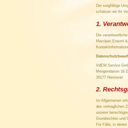
Der sorgfältige Um
schätzen wir Ihr V
1. Verantwo
Die verantwortlich
Marzipan Erasmi &
Kontaktinformation
Datenschutzbeauft
VdEW Service Gm
Mengendamm 16 
30177 Hannover
2. Rechts
Im Allgemeinen erh
des vertraglichen
unserer berechtigt
Grundrechten und G
Für Fälle, in dene